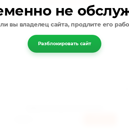
теги:
Костюм СКОРАЯ ПОМОЩЬ
,
05568
еменно не обслу
НАЗАД
ли вы владелец сайта, продлите его раб
Разблокировать сайт
лавная
О компании
Услуги
Новости
Напишите нам
Наш адр
ПОДПИСАТЬСЯ НА БЕСПЛАТНУЮ РАССЫЛКУ!
ПОДПИСАТЬСЯ