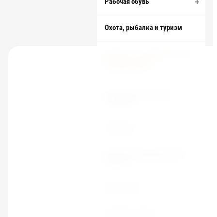
Рабочая обувь
Охота, рыбалка и туризм
Одежда для медработников,
поваров и сферы
обслуживания
Одежда для охранных
структур
Трикотаж
Средства индивидуальной
защиты
Защита рук
Головные уборы