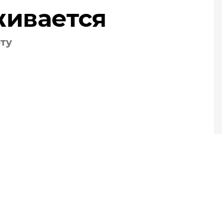
живается
оту
ес