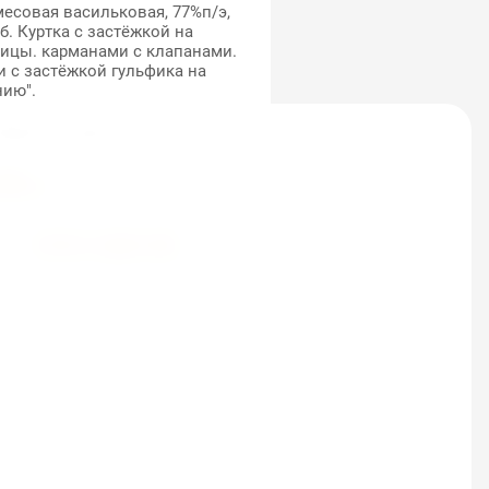
месовая васильковая, 77%п/э,
б. Куртка с застёжкой на
вицы. карманами с клапанами.
 с застёжкой гульфика на
нию".
бавить к сравнению
.00
руб.
КУПИТЬ В ОДИН КЛИК