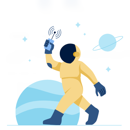
ОПИСАНИЕ
ОТЗЫВЫ
Тк. смесовая васильковая, 77%п/э, 23%х/б. Куртка с зас
карманами с клапанами. Брюки с застёжкой гульфика н
27575-87.
Характеристики
Вид изделия: Костюм
Сезон: лето
Комплектность: Куртка, брюки
Объем: 0.0024
Вес изделия: 0.635