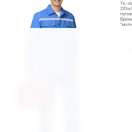
Тк. с
23%х/
пуго
Брюки
"мол
До
123