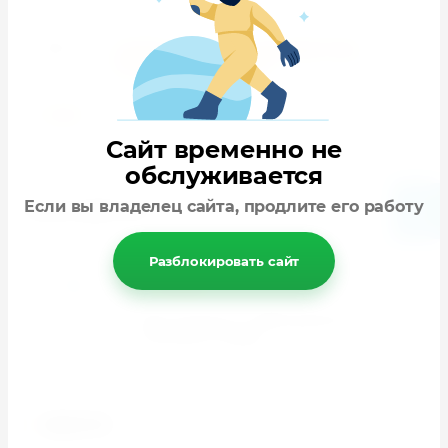
теги:
114178
,
с прямой вентиляцией
,
Очки
Стандарт Р2 закрытые
НАЗАД
Сайт временно не
обслуживается
Если вы владелец сайта, продлите его работу
Скачать прайс-лист
Разблокировать сайт
АКЦИЯ!
При покупки от 3000 рублей, Вы
получаете скидку
НОВОСТИ