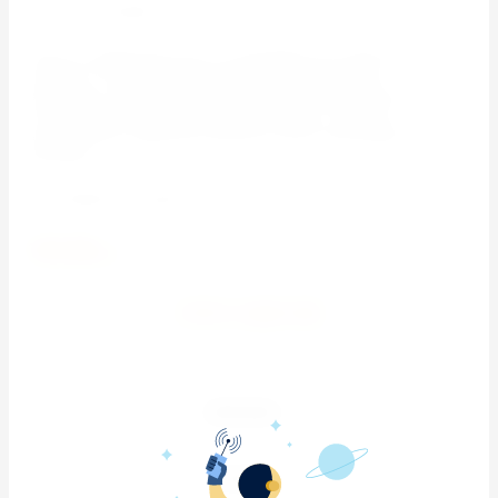
Артикул:
114178
Очки из ударопрочного поликарбоната обеспечивают
защиту от проникновения твёрдых и жидких
выбросов. Мягкая оправа очков из ПВХ обеспечивает
плотное прилегание и герметизацию. Прямая
вентиляция. Широкая резинка легко регулируется по
размеру.
Добавить к сравнению
123.00
руб.
КУПИТЬ В ОДИН КЛИК
ОПИСАНИЕ
ОТЗЫВЫ